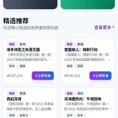
精选推荐
查看更多
为您精心挑选的高质量视频内容
2016
2020
8.2
151分钟
7.8
138分钟
电影
冒险
电影
悬疑
凛冬将至之失落王国
雪国旅人：暗影行动
《凛冬将至之失落王国》是一部
《雪国旅人：暗影行动》是一部
2016 年来自英国的冒险佳作。当
2020 年来自英国的悬疑佳作。一
真相只剩一线之隔，层层迷雾最
段被尘封多年的往事，所有线索
冒险
英国
悬疑
英国
终通向意想不到的结局。凭借出
最终指向一个无法回避的抉择。
色的剧本与表演获得多项国际奖
是近年来不可多得的院线佳作，
197,234
195,554
立即观看
立即观看
项提名，影迷不容错过。
影迷不容错过。
2022
2021
6.9
148分钟
9.0
148分钟
电影
惊悚
电影
动作
霓虹深夜
深海里的光：午夜回响
《霓虹深夜》是一部 2022 年来自
《深海里的光：午夜回响》是一
加拿大的惊悚佳作。在二战末期
部 2021 年来自日本的动作佳作。
的欧洲战场，所有线索最终指向
在霓虹与雨水交织的都市，父子
惊悚
加拿大
动作
日本