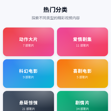
热门分类
探索不同类型的精彩视频内容
动作大片
爱情剧集
7
部影片
11
部影片
科幻电影
喜剧电影
9
部影片
5
部影片
悬疑惊悚
剧情片
21
部影片
34
部影片