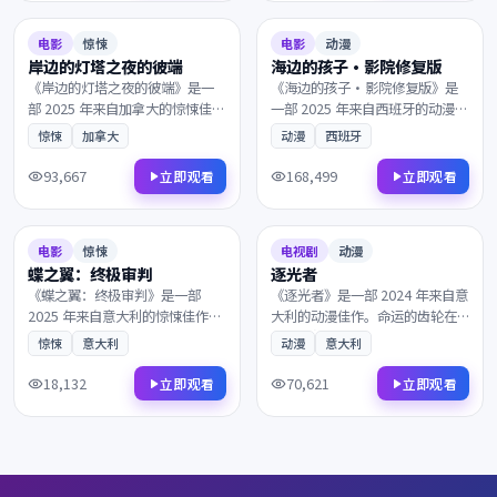
8.1
151分钟
7.9
140分钟
电影
惊悚
电影
动漫
岸边的灯塔之夜的彼端
海边的孩子·影院修复版
《岸边的灯塔之夜的彼端》是一
《海边的孩子·影院修复版》是
部 2025 年来自加拿大的惊悚佳
一部 2025 年来自西班牙的动漫佳
作。当真相只剩一线之隔，一段
作。一艘货轮深夜驶入未知海
惊悚
加拿大
动漫
西班牙
隐忍多年的爱意终于得以释放。
域，主角踏上一段关于救赎与重
是近年来不可多得的院线佳作，
生的旅程。值得在大银幕上反复
93,667
168,499
立即观看
立即观看
影迷不容错过。
品味的诚意之作，影迷不容错
2025
2024
过。
9.1
124分钟
7.8
130分钟
电影
惊悚
电视剧
动漫
蝶之翼：终极审判
逐光者
《蝶之翼：终极审判》是一部
《逐光者》是一部 2024 年来自意
2025 年来自意大利的惊悚佳作。
大利的动漫佳作。命运的齿轮在
风雪覆盖了北纬零度的边境，层
午夜悄然转动，一段隐忍多年的
惊悚
意大利
动漫
意大利
层迷雾最终通向意想不到的结
爱意终于得以释放。凭借出色的
局。剧情反转令人回味，情感层
剧本与表演获得多项国际奖项提
18,132
70,621
立即观看
立即观看
次饱满深刻，影迷不容错过。
名，影迷不容错过。