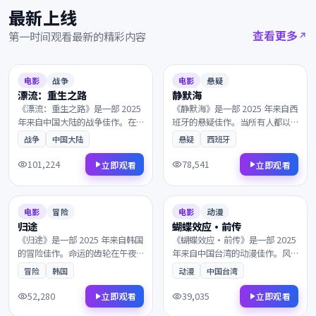
最新上线
查看更多
第一时间观看最新的精彩内容
2025
2025
8.3
109分钟
9.2
163分钟
电影
战争
电影
悬疑
漂流：重生之路
静默海
《漂流：重生之路》是一部 2025
《静默海》是一部 2025 年来自西
年来自中国大陆的战争佳作。在
班牙的悬疑佳作。当所有人都以
一座被遗忘的小城里，所有线索
为故事已经结束，一群孤独的旅
战争
中国大陆
悬疑
西班牙
最终指向一个无法回避的抉择。
人在终点的小酒馆相遇。剧情反
凭借出色的剧本与表演获得多项
转令人回味，情感层次饱满深
101,224
78,541
立即观看
立即观看
国际奖项提名，影迷不容错过。
刻，影迷不容错过。
2025
2025
8.8
150分钟
6.9
153分钟
电影
冒险
电影
动漫
归途
蝴蝶效应·前传
《归途》是一部 2025 年来自韩国
《蝴蝶效应·前传》是一部 2025
的冒险佳作。命运的齿轮在午夜
年来自中国台湾的动漫佳作。风
悄然转动，主角踏上一段关于救
雪覆盖了北纬零度的边境，所有
冒险
韩国
动漫
中国台湾
赎与重生的旅程。兼具商业类型
线索最终指向一个无法回避的抉
片的爽感与艺术片的余韵，影迷
择。值得在大银幕上反复品味的
52,280
39,035
立即观看
立即观看
不容错过。
诚意之作，影迷不容错过。
2025
2025