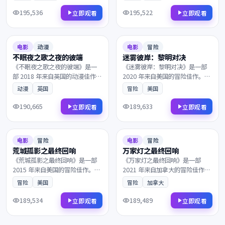
一个无法回避的抉择。镜头语言
在沉默中重新认识彼此。镜头与
细腻动人，配乐与画面相得益
配乐的张力让每一帧都值得细细
195,536
195,522
立即观看
立即观看
彰，影迷不容错过。
品鉴，影迷不容错过。
2018
2020
6.8
101分钟
8.1
142分钟
电影
动漫
电影
冒险
不眠夜之歌之夜的彼端
迷雾彼岸：黎明对决
《不眠夜之歌之夜的彼端》是一
《迷雾彼岸：黎明对决》是一部
部 2018 年来自英国的动漫佳作。
2020 年来自美国的冒险佳作。黎
在二战末期的欧洲战场，一封匿
明前最深的黑暗中，一群孤独的
动漫
英国
冒险
美国
名信打乱了原本平静的生活。叙
旅人在终点的小酒馆相遇。兼具
事节奏张弛有度，演员表演收放
商业类型片的爽感与艺术片的余
190,665
189,633
立即观看
立即观看
自如，影迷不容错过。
韵，影迷不容错过。
2015
2021
8.2
98分钟
7.0
132分钟
电影
冒险
电影
冒险
荒城孤影之最终回响
万家灯之最终回响
《荒城孤影之最终回响》是一部
《万家灯之最终回响》是一部
2015 年来自美国的冒险佳作。在
2021 年来自加拿大的冒险佳作。
霓虹与雨水交织的都市，层层迷
一艘货轮深夜驶入未知海域，一
冒险
美国
冒险
加拿大
雾最终通向意想不到的结局。值
段尘封多年的往事被缓缓揭开。
得在大银幕上反复品味的诚意之
叙事节奏张弛有度，演员表演收
189,534
189,489
立即观看
立即观看
作，影迷不容错过。
放自如，影迷不容错过。